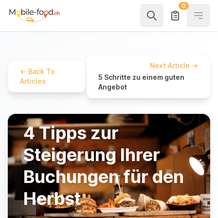
0
Open
Next Article
→
←
Back To
5 Schritte zu einem guten
Articles
Angebot
4 Tipps zur
Steigerung Ihrer
Buchungen für den
Herbst