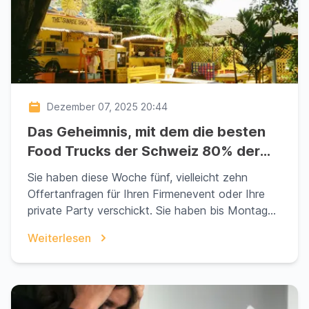
Dezember 07, 2025 20:44
Das Geheimnis, mit dem die besten
Food Trucks der Schweiz 80% der
unnötigen Anfragen filtern (und
Sie haben diese Woche fünf, vielleicht zehn
warum Ihre in diesem Stapel liegt)
Offertanfragen für Ihren Firmenevent oder Ihre
private Party verschickt. Sie haben bis Montag
gewartet....
Weiterlesen