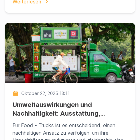
Weiterlesen
Oktober 22, 2025 13:11
Umweltauswirkungen und
Nachhaltigkeit: Ausstattung,
Verpackungen und Beschaffung für
Für Food ‑ Trucks ist es entscheidend, einen
einen umweltbewussten Food‑Truck
nachhaltigen Ansatz zu verfolgen, um ihre