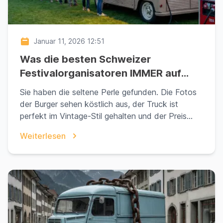
Januar 11, 2026 12:51
Was die besten Schweizer
Festivalorganisatoren IMMER auf
einem Angebot prüfen (und was
Sie haben die seltene Perle gefunden. Die Fotos
90% der Brautpaare ignorieren)
der Burger sehen köstlich aus, der Truck ist
perfekt im Vintage-Stil gehalten und der Preis
passt g...
Weiterlesen