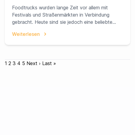
privaten Events zu schaffen
Foodtrucks wurden lange Zeit vor allem mit
Festivals und Straßenmärkten in Verbindung
gebracht. Heute sind sie jedoch eine beliebte
Wahl für privat...
Weiterlesen
1
2
3
4
5
Next ›
Last »