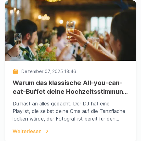
Dezember 07, 2025 18:46
Warum das klassische All-you-can-
eat-Buffet deine Hochzeitsstimmung
um 22 Uhr killt – und die Alternative,
Du hast an alles gedacht. Der DJ hat eine
die deine Gäste wachrüttelt
Playlist, die selbst deine Oma auf die Tanzfläche
locken würde, der Fotograf ist bereit für den
Pulitzer-...
Weiterlesen