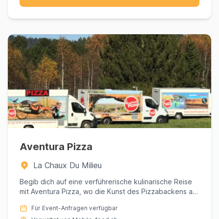
perfekten Food Truck für Ihren Anlass in
Neuchâtel. Konsultieren Sie die Profile,
vergleichen Sie Küchen und Preise und fordern
Sie eine
massgeschneiderte Offerte
unverbindlich an. Unsere Plattform vereinfacht
die Logistik, damit Sie sich auf das Wesentliche
konzentrieren können: Ihren Gästen ein
unvergessliches kulinarisches Erlebnis zu bieten.
Aventura Pizza
La Chaux Du Milieu
Begib dich auf eine verführerische kulinarische Reise
mit Aventura Pizza, wo die Kunst des Pizzabackens auf
den Geist...
Für Event-Anfragen verfügbar