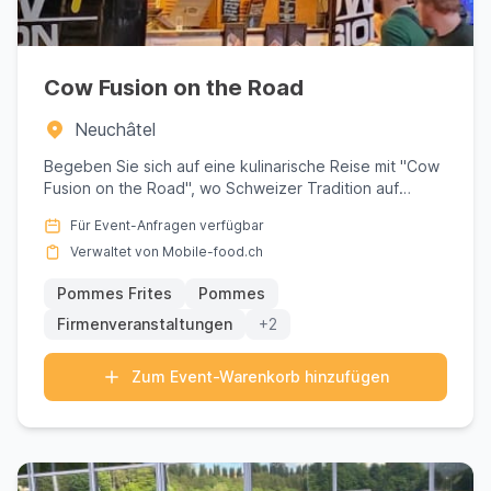
Format eine lockere Atmosphäre, die den
Austausch fördert.
Hochzeiten
am Seeufer oder
in den Weinbergen der Côte finden im Food
Cow Fusion on the Road
Truck eine erfrischende Alternative zum
Neuchâtel
klassischen Catering. Und
Festivals
sowie
öffentliche Anlässe – von der Fête des
Begeben Sie sich auf eine kulinarische Reise mit "Cow
Fusion on the Road", wo Schweizer Tradition auf
Vendanges bis zur Place des Halles – profitieren
innovative Arom...
von einem vielfältigen kulinarischen Angebot, das
Für Event-Anfragen verfügbar
alle begeistert.
Verwaltet von Mobile-food.ch
Flexibilität
: schnelle Installation, wenig
Pommes Frites
Pommes
Infrastruktur nötig
Firmenveranstaltungen
+2
Geselliges Erlebnis
: die Warteschlange schafft
Verbindung zwischen den Gästen
Zum Event-Warenkorb hinzufügen
Modernes Image
: perfekt für innovative
Unternehmen und junge Paare
Kulinarische Vielfalt auf Augenhöhe mit der Stadt
Neuchâtel zieht ein anspruchsvolles Publikum an,