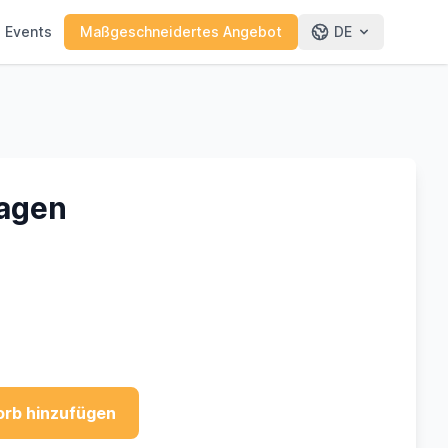
e Events
Maßgeschneidertes Angebot
DE
ragen
rb hinzufügen