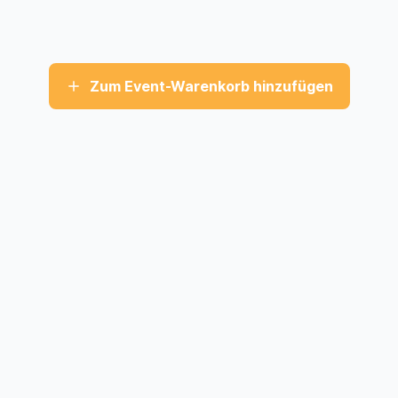
Zum Event-Warenkorb hinzufügen
STÄDTE
SUPPOR
Food Truck Zürich
FAQ
Anzeigen
Food Truck Genf
Food-Truc
Food Truck Lausanne
Food Truck Bern