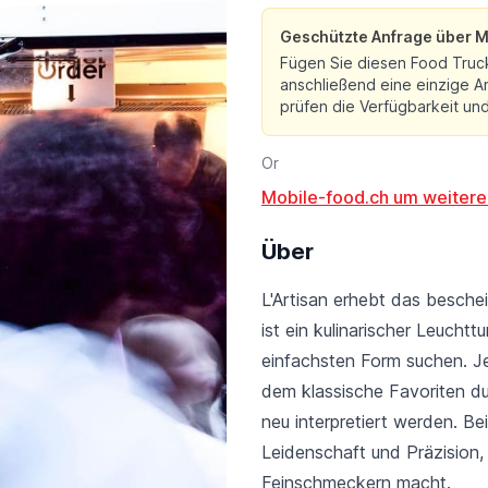
Geschützte Anfrage über M
Fügen Sie diesen Food Truc
anschließend eine einzige An
prüfen die Verfügbarkeit und 
Or
Mobile-food.ch um weitere
Über
L'Artisan erhebt das besch
ist ein kulinarischer Leuchtt
einfachsten Form suchen. J
dem klassische Favoriten d
neu interpretiert werden. Be
Leidenschaft und Präzision,
Feinschmeckern macht.