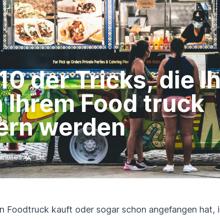
10 der Tricks, die 
n Ihrem Food truck
tern werden
inutes
DE
 Foodtruck kauft oder sogar schon angefangen hat, ist