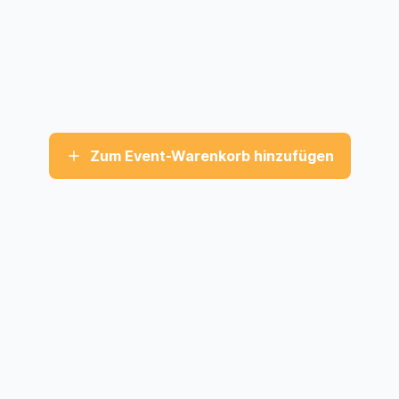
Zum Event-Warenkorb hinzufügen
STÄDTE
SUPPOR
Food Truck Zürich
FAQ
Anzeigen
Food Truck Genf
Food-Truc