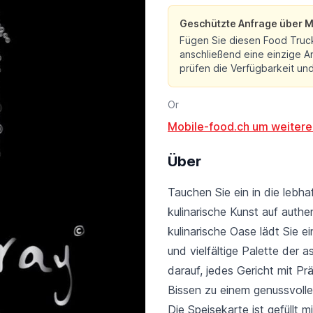
Geschützte Anfrage über M
Fügen Sie diesen Food Truc
anschließend eine einzige An
prüfen die Verfügbarkeit und 
Or
Mobile-food.ch um weitere
Über
Tauchen Sie ein in die lebh
kulinarische Kunst auf authe
kulinarische Oase lädt Sie e
und vielfältige Palette der 
darauf, jedes Gericht mit Pr
Bissen zu einem genussvollen
Die Speisekarte ist gefüllt m