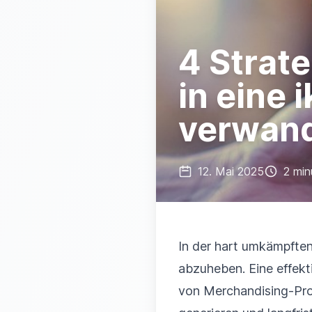
4 Strat
in eine 
verwan
12. Mai 2025
2 min
In der hart umkämpften
abzuheben. Eine effekt
von Merchandising-Pro