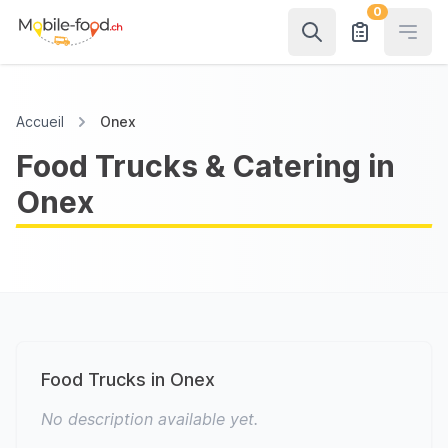
0
Open
Accueil
Onex
Food Trucks & Catering in
Onex
Food Trucks in Onex
No description available yet.