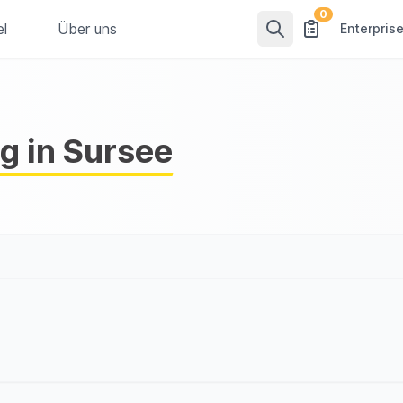
0
el
Über uns
Enterpris
g in Sursee