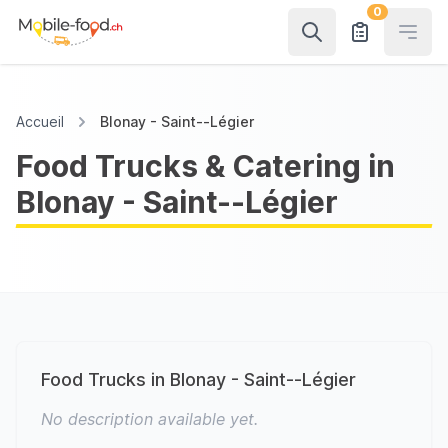
0
Open
Accueil
Blonay - Saint--Légier
Food Trucks & Catering in
Blonay - Saint--Légier
Food Trucks in Blonay - Saint--Légier
No description available yet.