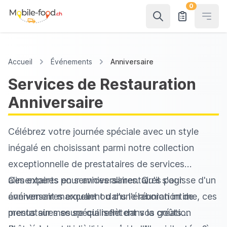
0
Open
Accueil
Événements
Anniversaire
Services de Restauration
Anniversaire
Célébrez votre journée spéciale avec un style
inégalé en choisissant parmi notre collection
exceptionnelle de prestataires de services
alimentaires pour anniversaires. Qu'il s'agisse d'un
Ces experts en services alimentaires pour
événement marquant ou d'une réunion intime, ces
anniversaires excellent dans l'élaboration de
prestataires se spécialisent dans la création
menus sur mesure qui reflètent vos goûts