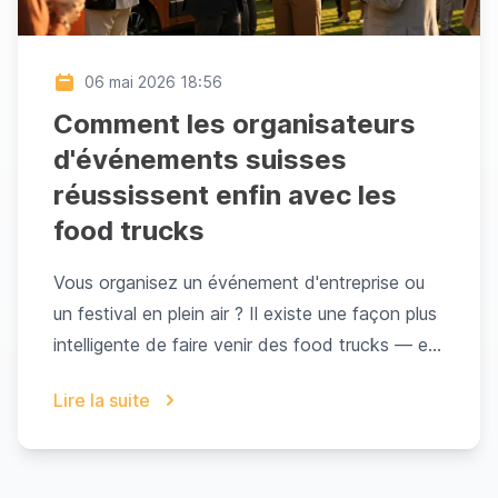
06 mai 2026 18:56
Comment les organisateurs
d'événements suisses
réussissent enfin avec les
food trucks
Vous organisez un événement d'entreprise ou
un festival en plein air ? Il existe une façon plus
intelligente de faire venir des food trucks — et
tout commence avec Abanero.Vous avez
Lire la suite
trouvé le lieu idéal. La liste des invités est
confirmée. Le prog...