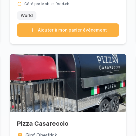
Géré par Mobile-food.ch
World
Ajouter à mon panier événement
Pizza Casareccio
Gipf Oberfrick