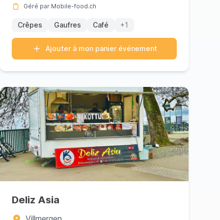
Géré par Mobile-food.ch
Crêpes
Gaufres
Café
+1
Ajouter à mon panier événement
Deliz Asia
Villmergen