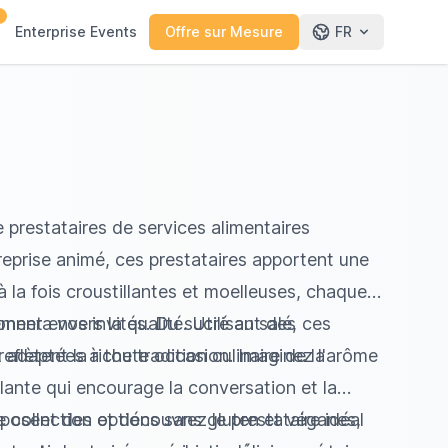
0
Enterprise Events
Offre sur Mesure
FR
prestataires de services alimentaires
eprise animé, ces prestataires apportent une
 la fois croustillantes et moelleuses, chaque
onnera vos invités. Du sucré au salé, ces
ment envers la qualité. Utilisant des
lètent la riche tradition culinaire de la
t adaptées à toute occasion. Imaginez l'arôme
lante qui encourage la conversation et la
oposent des options sans gluten et véganes,
 collection et découvrez le prestataire idéal