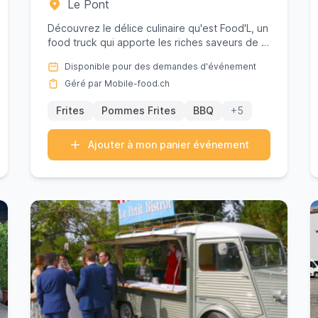
Le Pont
Découvrez le délice culinaire qu'est Food'L, un
food truck qui apporte les riches saveurs de la
cuisine suisse et rég...
Disponible pour des demandes d'événement
Géré par Mobile-food.ch
Frites
Pommes Frites
BBQ
+5
Ajouter à mon panier événement