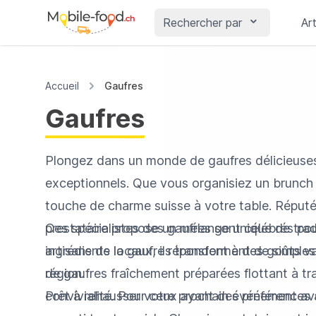
Rechercher par
Art
Accueil
Gaufres
Gaufres
Plongez dans un monde de gaufres délicieuses 
exceptionnels. Que vous organisiez un brunch
touche de charme suisse à votre table. Réputés 
prestataire propose un mélange unique de tradit
Ces spécialistes des gaufres sont célébrés pou
artisans de la gaufre répondent à des goûts vari
ingrédients locaux, ils transforment de simpl
région.
de gaufres fraîchement préparées flottant à t
convivialité. Pour ceux ayant des préférences
Prêt à rehausser votre prochain événement avec 