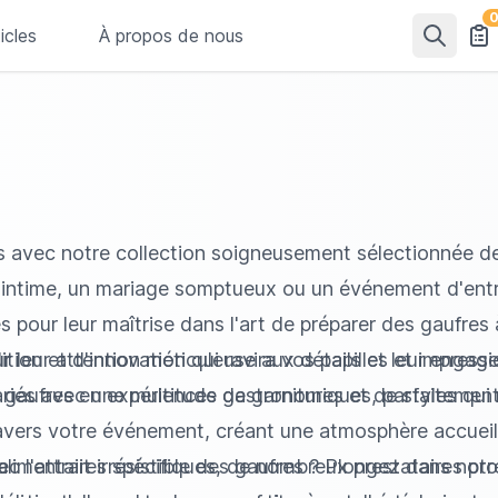
icles
À propos de nous
avec notre collection soigneusement sélectionnée de 
 intime, un mariage somptueux ou un événement d'entr
pour leur maîtrise dans l'art de préparer des gaufres à
ion et d'innovation qui ravira vos papilles et impressi
r leur attention méticuleuse aux détails et leur engage
és avec une multitude de garnitures et de styles qui ref
es gaufres en expériences gastronomiques, parfaitemen
ravers votre événement, créant une atmosphère accueil
 alimentaires spécifiques, de nombreux prestataires pr
l'attrait irrésistible des gaufres ? Plongez dans notre