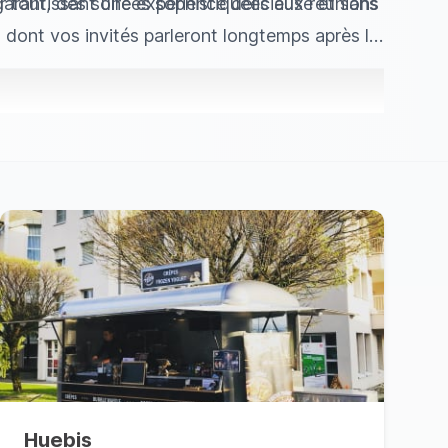
r tout, des soirées sophistiquées aux réunions
arantissant une expérience délicieuse et sans
s dont vos invités parleront longtemps après la
Huebis