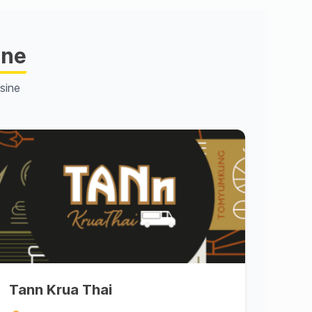
ine
sine
Tann Krua Thai