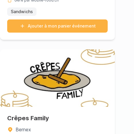
Géré par Mobile-food.ch
Sandwichs
Ajouter à mon panier événement
Crêpes Family
Bernex