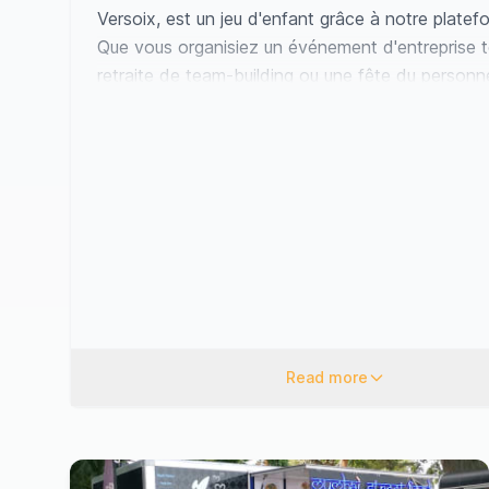
Versoix, est un jeu d'enfant grâce à notre platef
Que vous organisiez un événement d'entreprise t
retraite de team-building ou une fête du personn
ou que vous planifiiez une célébration privée in
un mariage ou un anniversaire marquant, nos ser
offrent le parfait équilibre entre commodité et va
options de location de food trucks et de service 
répondent à toutes les occasions, garantissant 
événement d'entreprise ou mariage soit inoubliab
Bien que la scène culinaire locale à Genève (ge) 
réputée pour respecter les goûts traditionnels, n
trucks introduisent une variété excitante de save
Savourez le grésillement de burgers gastronomiqu
Read more
zeste aromatique de la cuisine thaïlandaise, et l
indulgence d'un gelato authentique, ajoutant tou
touche délicieuse à votre événement.
Explorez nos annonces ci-dessous pour trouver