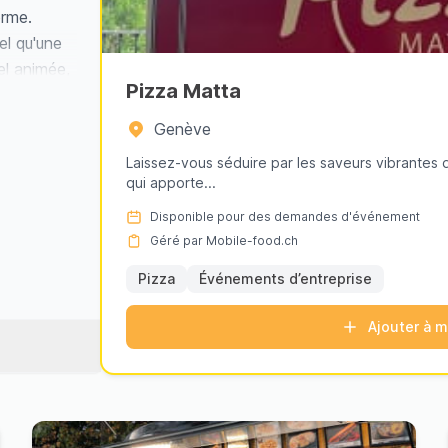
orme.
el qu'une
el animée,
Pizza Matta
time comme
vices
Genève
riété. Nos
Laissez-vous séduire par les saveurs vibrantes de
traiteur
qui apporte...
que votre
Disponible pour des demandes d'événement
le.
Géré par Mobile-food.ch
soit
os food
Pizza
Événements d’entreprise
urs.
Ajouter à 
es, le
a douce
s une