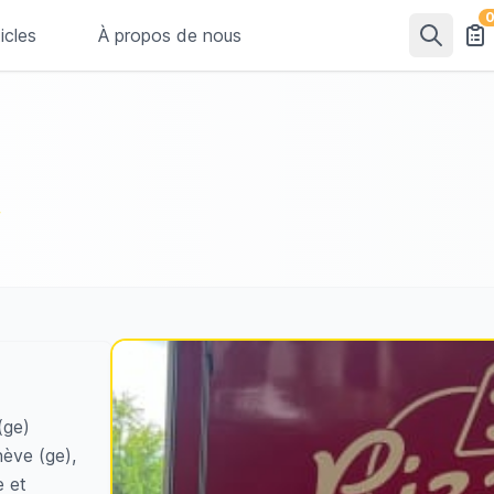
icles
À propos de nous
(ge)
nève (ge),
e et