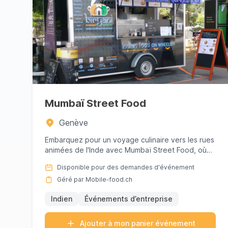
l'expérience culinaire parfaite pour votre prochai
événement à Genève (ge).
Mumbaï Street Food
Genève
Embarquez pour un voyage culinaire vers les rues
animées de l'Inde avec Mumbaï Street Food, où
chaque plat est une le...
Disponible pour des demandes d'événement
Géré par Mobile-food.ch
Indien
Événements d’entreprise
Ajouter à mon panier événement