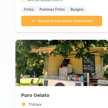
Géré par Mobile-food.ch
Frites
Pommes Frites
Burgers
Ajouter à mon panier événement
Puro Gelato
Thônex